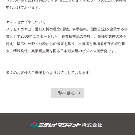
リアル開催と合わせWEBサイト内にございます弊社ブースのご訪問お待ち
申し上げております。
▼メッセナゴヤについて
メッセナゴヤは、愛知万博の理念(環境、科学技術、国際交流)を継承する事
業として2006年にスタートした「異業種交流の祭典」。業種や業態の枠を
超え、幅広い分野・地域からの出展を募り、出展者と来場者相互の取引拡
大、情報発信、異業種交流を図る日本最大級のビジネス展示会です。
多くのお客様のご来場を心よりお待ちしております。
一覧へ戻る