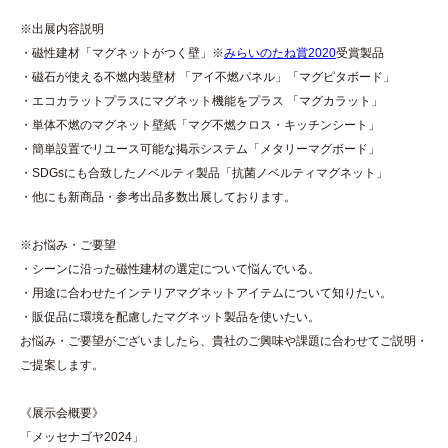
※出展内容説明
・磁性建材「マグネットがつく壁」※
みらいのたね賞2020
受賞製品
・磁石が使える不燃内装壁材 「アイ不燃パネル」「マグピタボード」
・エコカラットプラスにマグネット機能をプラス 「マグカラット」
・単体不燃のマグネット壁紙「マグ不燃クロス・キッチンシート」
・簡単設置でリユース可能な掲示システム「メタリーマグボード」
・SDGsにも合致したノベルティ製品「抗菌ノベルティマグネット」
・他にも新商品・参考出品多数出展しております。
※お悩み・ご要望
・シーンに沿った磁性建材の選定について悩んでいる。
・用途に合わせたインテリアマグネットアイテムについて知りたい。
・販促品に環境を配慮したマグネット製品を使いたい。
お悩み・ご要望がございましたら、貴社のご興味や課題に合わせてご説明・
ご提案します。
《展示会概要》
「メッセナゴヤ2024」