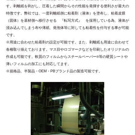
す。剥離紙を剥がし、圧着した瞬間からその性能を発揮する便利さが最大の
特徴です。弊社では、一度剥離紙側に粘着剤（液体）を塗布し、粘着皮膜
（固体）を基材側へ移行させる 『転写方式』 を採用している為、液体が
浸み込んでしまう布や薄紙、発泡体等に対しても粘着性を付与する事が可能
です。
※用途に合わせた粘着剤の設定が可能です。また、剥離紙も用途に合わせて
各種取り揃えております。マス目やロゴマークなどを印刷したオリジナルの
作成も可能です。軟質のフィルムからスチールペーパー
等の硬質シートや
®
薄いフィルムの加工にも対応してます。
※規格品、半製品・OEM・PBブランド品の製造可能です。