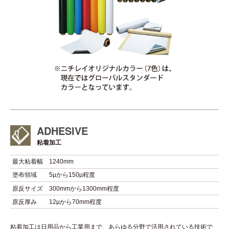
ADHESIVE
粘着加工
最大粘着幅
1240mm
塗布領域
5µから150µ程度
原反サイズ
300mmから1300mm程度
原反厚み
12µから70mm程度
粘着加工は日用品から工業用まで、あらゆる分野で活用されている技術で