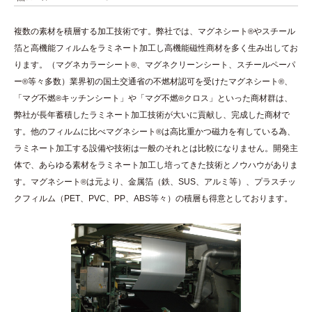
複数の素材を積層する加工技術です。弊社では、マグネシート
やスチール
®
箔と高機能フィルムをラミネート加工し高機能磁性商材を多く生み出してお
ります。（マグネカラーシート
、マグネクリーンシート、スチールペーパ
®
ー
等々多数）業界初の国土交通省の不燃材認可を受けたマグネシート
、
®
®
「マグ不燃
キッチンシート」や「マグ不燃
クロス」といった商材群は、
®
®
弊社が長年蓄積したラミネート加工技術が大いに貢献し、完成した商材で
す。他のフィルムに比べマグネシート
は高比重かつ磁力を有している為、
®
ラミネート加工する設備や技術は一般のそれとは比較になりません。開発主
体で、あらゆる素材をラミネート加工し培ってきた技術とノウハウがありま
す。マグネシート
は元より、金属箔（鉄、SUS、アルミ等）、プラスチッ
®
クフィルム（PET、PVC、PP、ABS等々）の積層も得意としております。