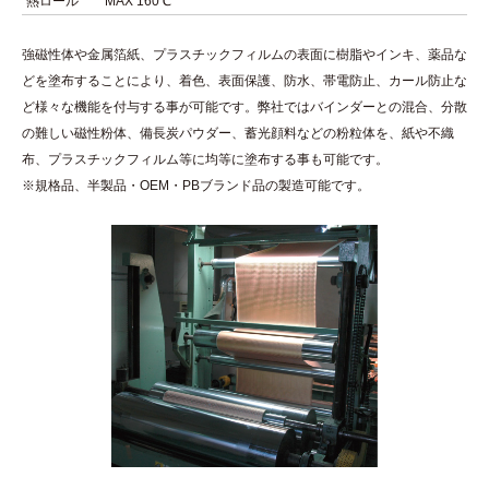
熱ロール
MAX 160℃
強磁性体や金属箔紙、プラスチックフィルムの表面に樹脂やインキ、薬品な
どを塗布することにより、着色、表面保護、防水、帯電防止、カール防止な
ど様々な機能を付与する事が可能です。弊社ではバインダーとの混合、分散
の難しい磁性粉体、備長炭パウダー、蓄光顔料などの粉粒体を、紙や不織
布、プラスチックフィルム等に均等に塗布する事も可能です。
※規格品、半製品・OEM・PBブランド品の製造可能です。