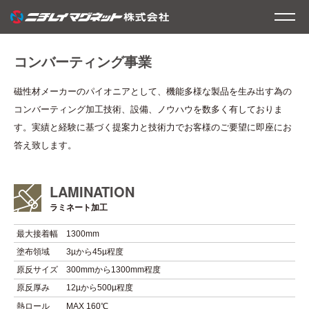
コンバーティング事業
磁性材メーカーのパイオニアとして、機能多様な製品を生み出す為の
コンバーティング加工技術、設備、ノウハウを数多く有しておりま
す。実績と経験に基づく提案力と技術力でお客様のご要望に即座にお
答え致します。
LAMINATION
ラミネート加工
最大接着幅
1300mm
塗布領域
3µから45µ程度
原反サイズ
300mmから1300mm程度
原反厚み
12µから500µ程度
熱ロール
MAX 160℃