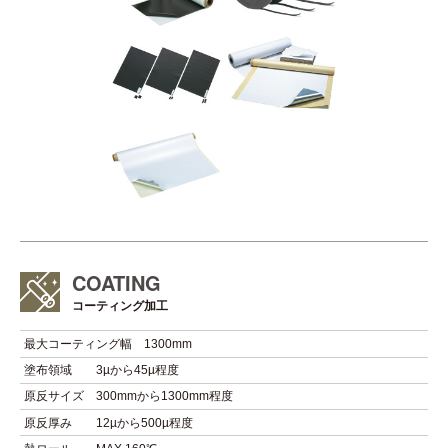
COATING
コーティング加工
最大コーティング幅
1300mm
塗布領域
3µから45µ程度
原反サイズ
300mmから1300mm程度
原反厚み
12µから500µ程度