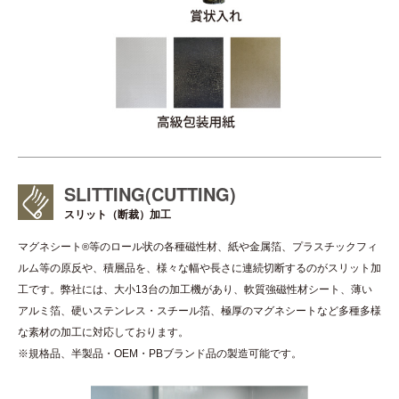
SLITTING
(CUTTING)
スリット（断裁）加工
マグネシート
等のロール状の各種磁性材、紙や金属箔、プラスチックフィ
®
ルム等の原反や、積層品を、様々な幅や長さに連続切断するのがスリット加
工です。弊社には、大小13台の加工機があり、軟質強磁性材シート、薄い
アルミ箔、硬いステンレス・スチール箔、極厚のマグネシートなど多種多様
な素材の加工に対応しております。
※規格品、半製品・OEM・PBブランド品の製造可能です。