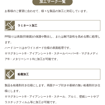
加工マーク一覧
お客様のご要望に合わせて、様々な製品の加工に対応しています。
ラミネート加工
PP貼りは表面(印刷面)の保護や艶出し、または耐汚染性を高める際に処理し
ます。
ハードコートはホワイトボード仕様の表面処理です。
※マグネシート
®
・アイアンシート
®
・スチールペーパー
®
・マグネメディ
ア
®
・メタリーシート
®
に加工が可能です。
粘着加工
製品を粘着剤付き仕様にします。両面テープ付きや基材の無い粘着剤付き仕
様にします。
※マグネシート
®
・アイアンシート
®
・スチール、アルミ、壁紙シートやプ
ラスチックフィルム等に加工が可能です。