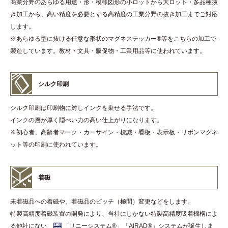
商業分野のあらゆる用途・形・模様図形の小ロットから大ロット・多品種抜
き加工から、高い精度を必要とする高精度の工業分野の抜き加工までご対応
します。
※あらゆる型に抜ける任意な形状のマグネステッカー
®
等をこちらの加工で
製造しています。教材・文具・販促物・工業用品等に使われています。
シルク印刷
シルク印刷は印刷物に対しインクを乗せる手法です。
インクの層が厚く隠ぺい力の高い仕上がりになります。
※初心者、高齢者マーク・カーサイン・標識・看板・表示板・リボンマグネ
ット等の印刷に使われています。
着磁
未着磁品への着磁や、着磁品のピッチ（極間）変更などをします。
特製高精度着磁装置の開発により、当社にしかない特製高精度吸着機構によ
る他社にない
「リニーシステム
®
」「AIRAD
®
」システムが誕生しま