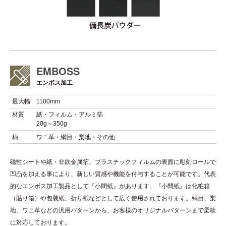
EMBOSS
エンボス加工
最大幅
1100mm
材質
紙・フィルム・アルミ箔
20g～350g
柄
ワニ革・網目・梨地・その他
磁性シートや紙・非鉄金属箔、プラスチックフィルムの表面に彫刻ロールで
凹凸を加える事により、新しい質感や機能を付与することが可能です。代表
的なエンボス加工製品として『小間紙』があります。『小間紙』は化粧箱
（貼り箱）や包装紙、折り紙などとして広く使用されております。絹目、梨
地、ワニ革などの汎用パターンから、お客様のオリジナルパターンまで柔軟
に対応しております。